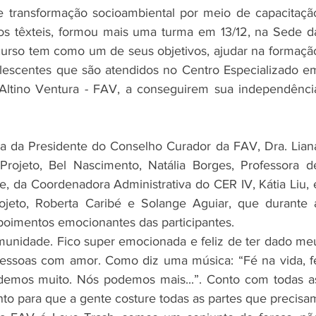
 transformação socioambiental por meio de capacitação
duos têxteis, formou mais uma turma em 13/12, na Sede da
curso tem como um de seus objetivos, ajudar na formação
lescentes que são atendidos no Centro Especializado em
Altino Ventura - FAV, a conseguirem sua independência
 da Presidente do Conselho Curador da FAV, Dra. Liana
rojeto, Bel Nascimento, Natália Borges, Professora de
e, da Coordenadora Administrativa do CER IV, Kátia Liu, e
eto, Roberta Caribé e Solange Aguiar, que durante a
imentos emocionantes das participantes. 
unidade. Fico super emocionada e feliz de ter dado meu
essoas com amor. Como diz uma música: “Fé na vida, fé
emos muito. Nós podemos mais...”. Conto com todas as
to para que a gente costure todas as partes que precisam