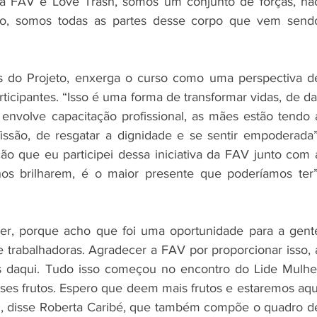
a FAV é Love Trash, somos um conjunto de forças, não
o, somos todas as partes desse corpo que vem sendo
 do Projeto, enxerga o curso como uma perspectiva de
icipantes. “Isso é uma forma de transformar vidas, de dar
envolve capacitação profissional, as mães estão tendo a
ssão, de resgatar a dignidade e se sentir empoderada”,
o que eu participei dessa iniciativa da FAV junto com a
hos brilharem, é o maior presente que poderíamos ter”,
er, porque acho que foi uma oportunidade para a gente
e trabalhadoras. Agradecer a FAV por proporcionar isso, a
s daqui. Tudo isso começou no encontro do Lide Mulher
es frutos. Espero que deem mais frutos e estaremos aqui
”, disse Roberta Caribé, que também compõe o quadro de