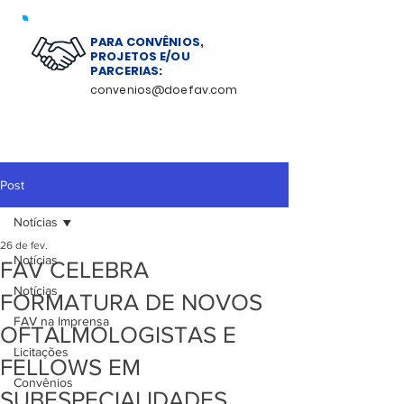
PARA CONVÊNIOS,
PROJETOS E/OU
PARCERIAS:
convenios@doefav.com
Post
Notícias
26 de fev.
Notícias
FAV CELEBRA
Notícias
FORMATURA DE NOVOS
FAV na Imprensa
OFTALMOLOGISTAS E
Licitações
FELLOWS EM
Convênios
SUBESPECIALIDADES