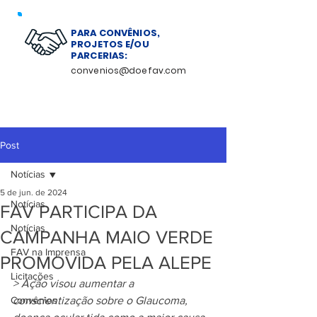
PARA CONVÊNIOS,
PROJETOS E/OU
PARCERIAS:
convenios@doefav.com
Post
Notícias
5 de jun. de 2024
Notícias
FAV PARTICIPA DA
Notícias
CAMPANHA MAIO VERDE
FAV na Imprensa
PROMOVIDA PELA ALEPE
Licitações
> Ação visou aumentar a 
Convênios
conscientização sobre o Glaucoma, 