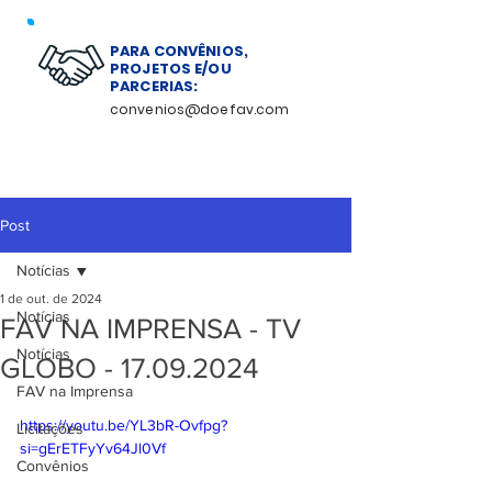
PARA CONVÊNIOS,
PROJETOS E/OU
PARCERIAS:
convenios@doefav.com
Post
Notícias
1 de out. de 2024
Notícias
FAV NA IMPRENSA - TV
Notícias
GLOBO - 17.09.2024
FAV na Imprensa
https://youtu.be/YL3bR-Ovfpg?
Licitações
si=gErETFyYv64Jl0Vf
Convênios