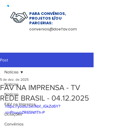
PARA CONVÊNIOS,
PROJETOS E/OU
PARCERIAS:
convenios@doefav.com
Post
Notícias
5 de dez. de 2025
Notícias
FAV NA IMPRENSA - TV
Notícias
REDE BRASIL - 04.12.2025
FAV na Imprensa
https://youtu.be/Abf_iGkZd6Y?
si=PnuypZR65NI1Th-P
Licitações
Convênios