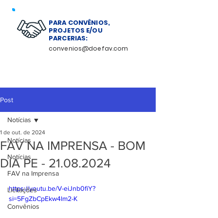
PARA CONVÊNIOS,
PROJETOS E/OU
PARCERIAS:
convenios@doefav.com
Post
Notícias
1 de out. de 2024
Notícias
FAV NA IMPRENSA - BOM
Notícias
DIA PE - 21.08.2024
FAV na Imprensa
https://youtu.be/V-eiJnb0fiY?
Licitações
si=5FgZbCpEkw4lm2-K
Convênios