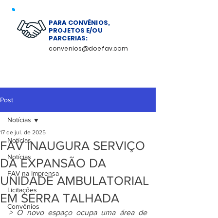
PARA CONVÊNIOS,
PROJETOS E/OU
PARCERIAS:
convenios@doefav.com
Post
Notícias
17 de jul. de 2025
Notícias
FAV INAUGURA SERVIÇO
Notícias
DA EXPANSÃO DA
FAV na Imprensa
UNIDADE AMBULATORIAL
Licitações
EM SERRA TALHADA
Convênios
> O novo espaço ocupa uma área de 