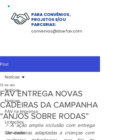
PARA CONVÊNIOS,
PROJETOS E/OU
PARCERIAS:
convenios@doefav.com
Post
Notícias
13 de abr.
Notícias
FAV ENTREGA NOVAS
Notícias
CADEIRAS DA CAMPANHA
FAV na Imprensa
“ANJOS SOBRE RODAS”
Licitações
> A ação amplia inclusão com entrega 
Convênios
de cadeiras adaptadas a crianças com 