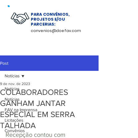
PARA CONVÊNIOS,
PROJETOS E/OU
PARCERIAS:
convenios@doefav.com
Post
Notícias
9 de nov. de 2023
Notícias
COLABORADORES
Notícias
GANHAM JANTAR
FAV na Imprensa
ESPECIAL EM SERRA
Licitações
TALHADA
Convênios
Recepção contou com 