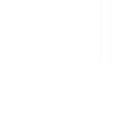
SERVIÇO DE ATENDIMENTO AO PAC
DR. ANDRÉ MAIA DESTACA
FUN
(81) 3081-3030
O PAPEL DA INTELIGÊNCIA
VEN