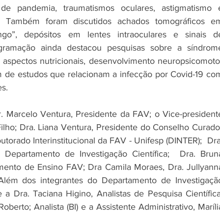
de pandemia, traumatismos oculares, astigmatismo e
nas. Também foram discutidos achados tomográficos em
o”, depósitos em lentes intraoculares e sinais de
gramação ainda destacou pesquisas sobre a síndrome
 aspectos nutricionais, desenvolvimento neuropsicomotor
de estudos que relacionam a infecção por Covid-19 com
es.
. Marcelo Ventura, Presidente da FAV; o Vice-presidente
Filho; Dra. Liana Ventura, Presidente do Conselho Curador
rado Interinstitucional da FAV - Unifesp (DINTER);  Dra.
Departamento de Investigação Científica;  Dra. Bruna
ento de Ensino FAV; Dra Camila Moraes, Dra. Jullyanna
Além dos integrantes do Departamento de Investigação
 a Dra. Taciana Higino, Analistas de Pesquisa Científica;
oberto; Analista (BI) e a Assistente Administrativo, Marília