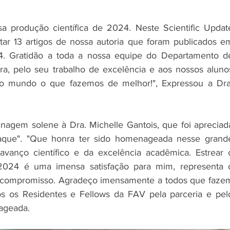
 produção científica de 2024. Neste Scientific Update
ar 13 artigos de nossa autoria que foram publicados em
4. Gratidão a toda a nossa equipe do Departamento de
a, pelo seu trabalho de excelência e aos nossos alunos
 mundo o que fazemos de melhor!", Expressou a Dra.
gem solene à Dra. Michelle Gantois, que foi apreciada
taque". "Que honra ter sido homenageada nesse grande
vanço científico e da excelência acadêmica. Estrear o
024 é uma imensa satisfação para mim, representa o
 compromisso. Agradeço imensamente a todos que fazem
s os Residentes e Fellows da FAV pela parceria e pelo
ageada.