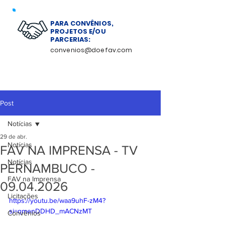
PARA CONVÊNIOS,
PROJETOS E/OU
PARCERIAS:
convenios@doefav.com
Post
Notícias
29 de abr.
Notícias
FAV NA IMPRENSA - TV
Notícias
PERNAMBUCO -
FAV na Imprensa
09.04.2026
Licitações
https://youtu.be/waa9uhF-zM4?
si=qmenDDHD_mACNzMT
Convênios