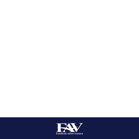
IENTE (SAC)
 NA IMPRENSA - REDE
FAV NA IMPRENSA 
IL - 16.07.2026
GLOBO - 14.07.202
Notícias
Atendimento à imprensa
nda a Sexta)
 PARCERIAS, ENTRE EM CONTATO:
akahara CRM-PE: 22520 RQE 9141