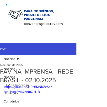
PARA CONVÊNIOS,
PROJETOS E/OU
PARCERIAS:
convenios@doefav.com
Post
Notícias
6 de out. de 2025
Notícias
FAV NA IMPRENSA - REDE
Notícias
BRASIL - 02.10.2025
FAV na Imprensa
https://youtu.be/H9c6MNRZzSc?
si=LPugIEw67pbmOH_B
Licitações
Convênios