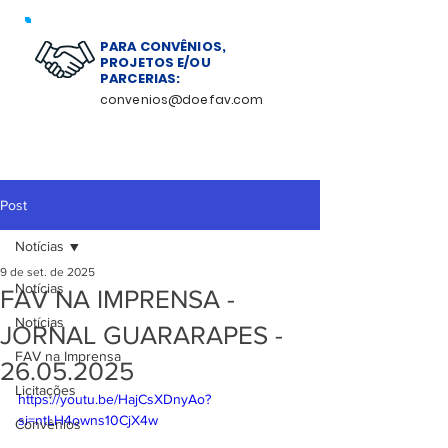
PARA CONVÊNIOS,
PROJETOS E/OU
PARCERIAS:
convenios@doefav.com
Post
Notícias
9 de set. de 2025
Notícias
FAV NA IMPRENSA -
Notícias
JORNAL GUARARAPES -
FAV na Imprensa
26.05.2025
Licitações
https://youtu.be/HajCsXDnyAo?
si=ntLH4owns10CjX4w
Convênios