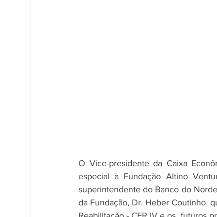
O Vice-presidente da Caixa Econômi
especial à Fundação Altino Ventur
superintendente do Banco do Norde
da Fundação, Dr. Heber Coutinho, qu
Reabilitação - CER IV e os  futuros pr