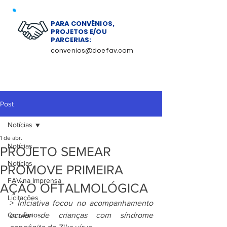
PARA CONVÊNIOS,
PROJETOS E/OU
PARCERIAS:
convenios@doefav.com
Post
Notícias
1 de abr.
Notícias
PROJETO SEMEAR
Notícias
PROMOVE PRIMEIRA
FAV na Imprensa
AÇÃO OFTALMOLÓGICA
Licitações
> Iniciativa focou no acompanhamento 
Convênios
ocular de crianças com síndrome 