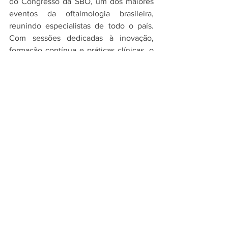
do Congresso da SBO, um dos maiores 
eventos da oftalmologia brasileira, 
reunindo especialistas de todo o país. 
Com sessões dedicadas à inovação, 
formação contínua e práticas clínicas, o 
congresso reafirma o papel da SBO 
como promotora do conhecimento 
científico e da excelência médica.
EXPEDIENTE
Editor-Chefe: Phelipe Cavalcante
Redação: Weriston Rodrigues
Fotos: Arquivo / Familia Ventura
Diagramação: Ana Silva
Notícias