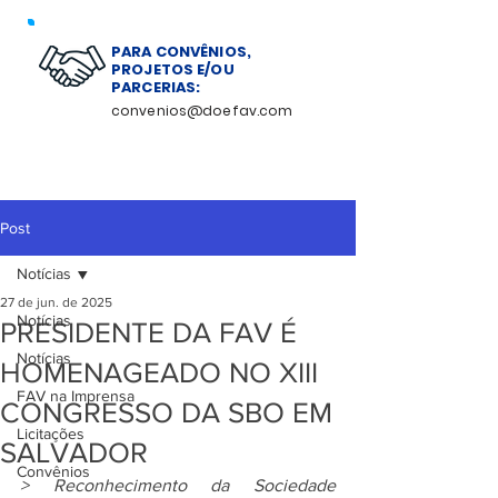
PARA CONVÊNIOS,
PROJETOS E/OU
PARCERIAS:
convenios@doefav.com
Post
Notícias
27 de jun. de 2025
Notícias
PRESIDENTE DA FAV É
Notícias
HOMENAGEADO NO XIII
FAV na Imprensa
CONGRESSO DA SBO EM
Licitações
SALVADOR
Convênios
> Reconhecimento da Sociedade 