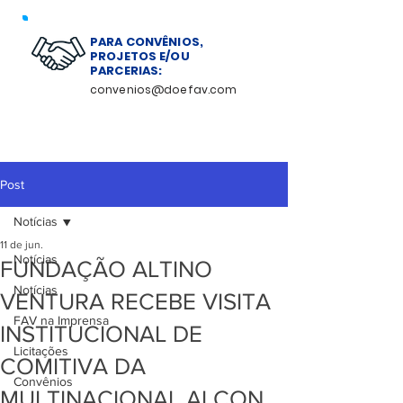
PARA CONVÊNIOS,
PROJETOS E/OU
PARCERIAS:
convenios@doefav.com
Post
Notícias
11 de jun.
Notícias
FUNDAÇÃO ALTINO
Notícias
VENTURA RECEBE VISITA
FAV na Imprensa
INSTITUCIONAL DE
Licitações
COMITIVA DA
Convênios
MULTINACIONAL ALCON