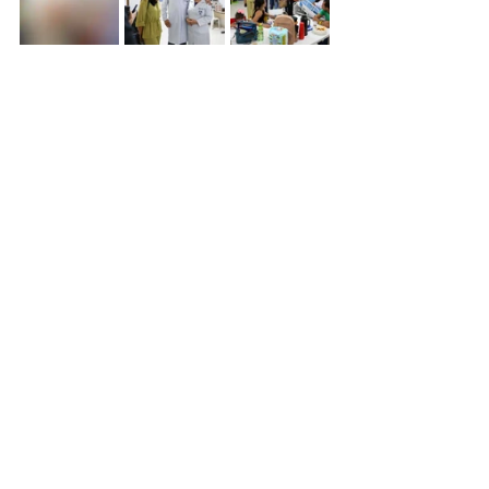
EXPEDIENTE
Editor-Chefe e redação: Phelipe 
Cavalcante
Fotos: Cristiana Dias
Diagramação: Ana Silva
Notícias