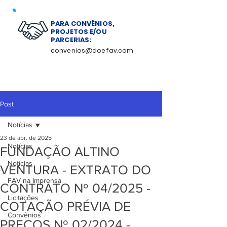
PARA CONVÊNIOS,
PROJETOS E/OU
PARCERIAS:
convenios@doefav.com
Post
Notícias
23 de abr. de 2025
Notícias
FUNDAÇÃO ALTINO
Notícias
VENTURA - EXTRATO DO
FAV na Imprensa
CONTRATO Nº 04/2025 -
Licitações
COTAÇÃO PRÉVIA DE
Convênios
PREÇOS Nº 02/2024 -