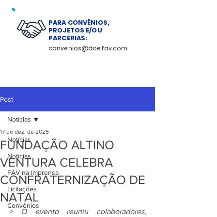
PARA CONVÊNIOS,
PROJETOS E/OU
PARCERIAS:
convenios@doefav.com
Post
Notícias
17 de dez. de 2025
Notícias
FUNDAÇÃO ALTINO
Notícias
VENTURA CELEBRA
FAV na Imprensa
CONFRATERNIZAÇÃO DE
Licitações
NATAL
Convênios
> O evento reuniu colaboradores, 