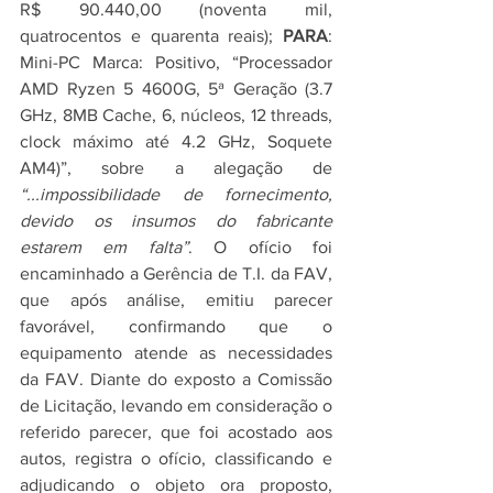
R$ 90.440,00 (noventa mil, 
quatrocentos e quarenta reais); 
PARA
: 
Mini-PC Marca: Positivo, “Processador 
AMD Ryzen 5 4600G, 5ª Geração (3.7 
GHz, 8MB Cache, 6, núcleos, 12 threads, 
clock máximo até 4.2 GHz, Soquete 
AM4)”, sobre a alegação de 
“...impossibilidade de fornecimento, 
devido os insumos do fabricante 
estarem em falta”
. O ofício foi 
encaminhado a Gerência de T.I. da FAV, 
que após análise, emitiu parecer 
favorável, confirmando que o 
equipamento atende as necessidades 
da FAV. Diante do exposto a Comissão 
de Licitação, levando em consideração o 
referido parecer, que foi acostado aos 
autos, registra o ofício, classificando e 
adjudicando o objeto ora proposto, 