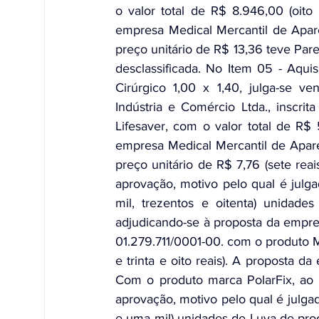
o valor total de R$ 8.946,00 (oito 
empresa Medical Mercantil de Apar
preço unitário de R$ 13,36 teve Par
desclassificada. No Item 05 - Aqui
Cirúrgico 1,00 x 1,40, julga-se ve
Indústria e Comércio Ltda., inscri
Lifesaver, com o valor total de R$ 
empresa Medical Mercantil de Apare
preço unitário de R$ 7,76 (sete rea
aprovação, motivo pelo qual é julga
mil, trezentos e oitenta) unidade
adjudicando-se à proposta da empres
01.279.711/0001-00. com o produto Ma
e trinta e oito reais). A proposta 
Com o produto marca PolarFix, ao p
aprovação, motivo pelo qual é julgada
e uma mil) unidades de Luva de proc