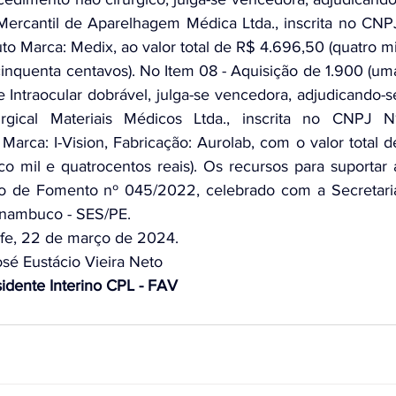
ercantil de Aparelhagem Médica Ltda., inscrita no CNPJ
o Marca: Medix, ao valor total de R$ 4.696,50 (quatro mil
cinquenta centavos). No Item 08 - Aquisição de 1.900 (uma
 Intraocular dobrável, julga-se vencedora, adjudicando-se
ical Materiais Médicos Ltda., inscrita no CNPJ Nº
arca: I-Vision, Fabricação: Aurolab, com o valor total de
o mil e quatrocentos reais). Os recursos para suportar a
o de Fomento nº 045/2022, celebrado com a Secretaria
rnambuco - SES/PE.
fe, 22 de março de 2024.
sé Eustácio Vieira Neto
idente Interino CPL - FAV