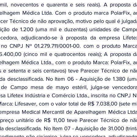
mil, novecentos e quarenta e seis reais). A proposta da
elhagem Médica Ltda. Com o produto marca PolarFix, ao
ecer Técnico de não aprovação, motivo pelo qual é julgada
sição de 1.200 (uma mil e duzentas) unidades de Campo
ncedora, adjudicando-se à proposta da empresa Lifetex
ta no CNPJ Nº 01.279.711/0001-00. com o produto Marca:
5.400,00 (cinco mil e quatrocentos reais); A proposta da
lhagem Médica Ltda., com o produto Marca: PolarFix, ao
is e setenta e seis centavos) teve Parecer Técnico de não
da desclassificada. No Item 06 - Aquisição de 1.380 (uma
s de Campo mesa de mayo estéril, julga-se vencedora,
a Lifetex Indústria e Comércio Ltda., inscrita no CNPJ Nº
rca: Lifesaver, com o valor total de R$ 7.038,00 (sete mil
da empresa Medical Mercantil de Aparelhagem Médica Ltda.
reço unitário de R$ 11,00 teve Parecer Técnico de não
 desclassificada. No Item 07 - Aquisição de 31.000 (trinta
edimento não cirúrgico, julga-se vencedora, adjudicando