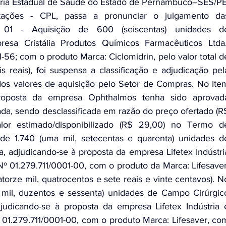
ria Estadual de Saúde do Estado de Pernambuco–SES/PE.
ações - CPL, passa a pronunciar o julgamento das
 01 - Aquisição de 600 (seiscentas) unidades de
resa Cristália Produtos Químicos Farmacêuticos Ltda.,
56; com o produto Marca: Ciclomidrin, pelo valor total de
s reais), foi suspensa a classificação e adjudicação pela
dos valores de aquisição pelo Setor de Compras. No Item
proposta da empresa Ophthalmos tenha sido aprovada
da, sendo desclassificada em razão do preço ofertado (R$
or estimado/disponibilizado (R$ 29,00) no Termo de
e 1.740 (uma mil, setecentas e quarenta) unidades de
a, adjudicando-se à proposta da empresa Lifetex Indústria
Nº 01.279.711/0001-00, com o produto da Marca: Lifesaver,
torze mil, quatrocentos e sete reais e vinte centavos). No
mil, duzentos e sessenta) unidades de Campo Cirúrgico
djudicando-se à proposta da empresa Lifetex Indústria e
 01.279.711/0001-00, com o produto Marca: Lifesaver, com