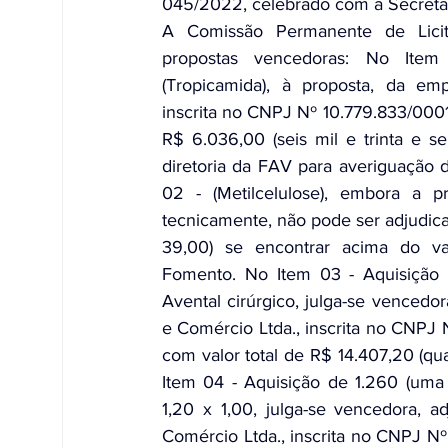
045/2022, celebrado com a Secreta
A Comissão Permanente de Licit
propostas vencedoras: No Item
(Tropicamida), à proposta, da emp
inscrita no CNPJ Nº 10.779.833/0001-
R$ 6.036,00 (seis mil e trinta e sei
diretoria da FAV para averiguação 
02 - (Metilcelulose), embora a 
tecnicamente, não pode ser adjudica
39,00) se encontrar acima do val
Fomento. No Item 03 - Aquisição d
Avental cirúrgico, julga-se vencedor
e Comércio Ltda., inscrita no CNPJ 
com valor total de R$ 14.407,20 (qua
Item 04 - Aquisição de 1.260 (uma 
1,20 x 1,00, julga-se vencedora, a
Comércio Ltda., inscrita no CNPJ Nº