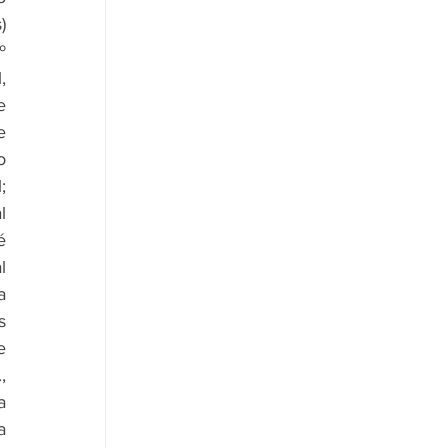
- Aquisição de 03 (três) 
 
 
 
 
 
atenderem às especificações técnicas solicitadas no Termo de Referência do referido edital; 
 
 
 
 
 
 
 
 
 