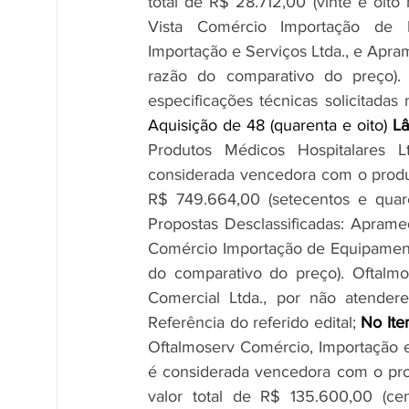
total de R$ 28.712,00 (vinte e oito 
Vista Comércio Importação de E
Importação e Serviços Ltda., e Apra
razão do comparativo do preço). 
especificações técnicas solicitadas
Aquisição de 48 (quarenta e oito) 
Lâ
Produtos Médicos Hospitalares Lt
considerada vencedora com o produt
R$ 749.664,00 (setecentos e quaren
Propostas Desclassificadas: Aprame
Comércio Importação de Equipamentos
do comparativo do preço). Oftalmo
Comercial Ltda., por não atendere
Referência do referido edital; 
No Ite
Oftalmoserv Comércio, Importação e 
é considerada vencedora com o prod
valor total de R$ 135.600,00 (cent