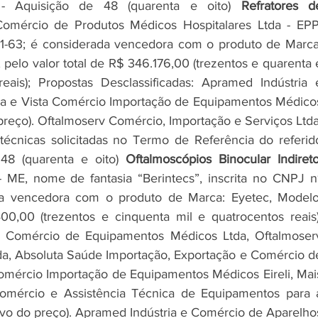
- Aquisição de 48 (quarenta e oito) 
Refratores de
mércio de Produtos Médicos Hospitalares Ltda - EPP,
1-63; é considerada vencedora com o produto de Marca:
lo valor total de R$ 346.176,00 (trezentos e quarenta e
eais); Propostas Desclassificadas: Apramed Indústria e
a e Vista Comércio Importação de Equipamentos Médicos
preço). Oftalmoserv Comércio, Importação e Serviços Ltda,
técnicas solicitadas no Termo de Referência do referido
48 (quarenta e oito) 
Oftalmoscópios Binocular Indiret
ME, nome de fantasia “Berintecs”, inscrita no CNPJ nº
a vencedora com o produto de Marca: Eyetec, Modelo:
00,00 (trezentos e cinquenta mil e quatrocentos reais).
al Comércio de Equipamentos Médicos Ltda, Oftalmoserv
da, Absoluta Saúde Importação, Exportação e Comércio de
omércio Importação de Equipamentos Médicos Eireli, Mais
Comércio e Assistência Técnica de Equipamentos para a
vo do preço). Apramed Indústria e Comércio de Aparelhos