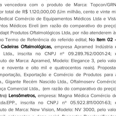
ada vencedora com o produto de Marca: Topcon/GRN,
 total de R$ 1.120,000,00 (Um milhão, cento e vinte mil
: Medical Comércio de Equipamentos Médicos Ltda e Vista
os Médicos Eireli (em razão do comparativo do preço).
Adapt Produtos Oftalmológicos Ltda, por não atenderem às
 no Termo de Referência do referido edital; 
No 
Item 02
 
Cadeiras Oftalmológicas, 
empresa Apramed Indústria e
Ltda., inscrita no CNPJ nº 09.289.762/0001-24; é
to de Marca: Apramed, Modelo: Elegance 3, pelo valor
e noventa e oito mil e quatrocentos reais). Propostas
Importação, Exportação e Comércio de Produtos para a
a., Gigante Recém Nascido Ltda., Oftalmoserv Comércio,
tro)
 Lensômetros, 
empresa: Magna Médica Comércio de
da.EPP., inscrita no CNPJ nº 05.922.811/0001-63; é
to de Marca: New Vision, Modelo: NV 3000, pelo valor