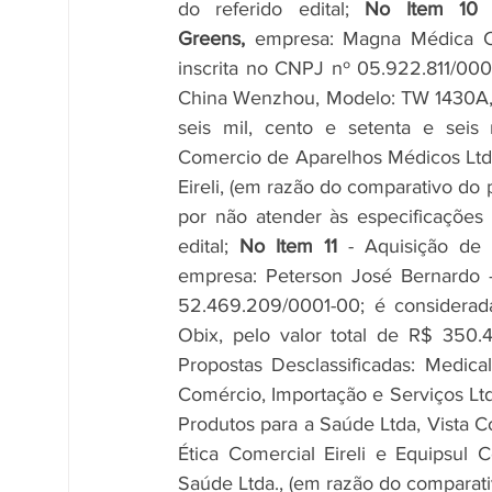
do referido edital; 
No Item 10
 
Greens,
 empresa: Magna Médica Co
inscrita no CNPJ nº 05.922.811/000
China Wenzhou, Modelo: TW 1430A, pe
seis mil, cento e setenta e seis r
Comercio de Aparelhos Médicos Ltd
Eireli, (em razão do comparativo do 
por não atender às especificações 
edital; 
No Item 11
 - Aquisição de 
empresa: Peterson José Bernardo - 
52.469.209/0001-00; é considerad
Obix, pelo valor total de R$ 350.4
Propostas Desclassificadas: Medic
Comércio, Importação e Serviços Lt
Produtos para a Saúde Ltda, Vista C
Ética Comercial Eireli e Equipsul 
Saúde Ltda., (em razão do comparati