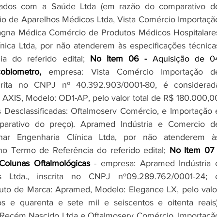
uidados com a Saúde Ltda (em razão do comparativo do
io de Aparelhos Médicos Ltda, Vista Comércio Importação
agna Médica Comércio de Produtos Médicos Hospitalares
ínica Ltda, por não atenderem às especificações técnicas
a do referido edital; 
No Item 06 - 
Aquisição de 04
cobiometro, 
empresa: Vista Comércio Importação de
crita no CNPJ nº 40.392.903/0001-80, é considerada
AXIS, Modelo: OD1-AP, pelo valor total de R$ 180.000,00
as Desclassificadas: Oftalmoserv Comércio, e Importação e
arativo do preço). Apramed Indústria e Comercio de
nar Engenharia Clínica Ltda, por não atenderem às
 no Termo de Referência do referido edital; 
Colunas Oftalmológicas 
- empresa: Apramed Indústria e
Ltda., inscrita no CNPJ nº09.289.762/0001-24; é
to de Marca: Apramed, Modelo: Elegance LX, pelo valor
 e quarenta e sete mil e seiscentos e oitenta reais),
e Recém Nascido Ltda e Oftalmoserv Comércio, Importação