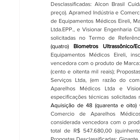
Desclassificadas: Alcon Brasil C
preço). Apramed Indústria e Comerc
de Equipamentos Médicos Eireli, M
Ltda.EPP., e Visionar Engenharia Cl
solicitadas no Termo de Referênci
(quatro)
 Biometros Ultrassônico/E
Equipamentos Médicos Eireli, ins
vencedora com o produto de Marca: 
(cento e oitenta mil reais); Propost
Serviços Ltda, (em razão do comp
Aparelhos Médicos Ltda e Visio
especificações técnicas solicitadas
Aquisição de 48 (quarenta e oito) 
Comercio de Aparelhos Médicos 
considerada vencedora com o produ
total de R$ 547.680,00 (quinhentos
Propostas Desclassificadas: Gigant