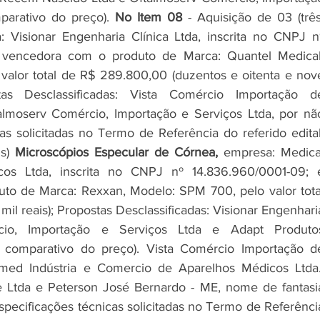
parativo do preço). 
No Item 08 
: Visionar Engenharia Clínica Ltda, inscrita no CNPJ nº
a vencedora com o produto de Marca: Quantel Medical,
lor total de R$ 289.800,00 (duzentos e oitenta e nove
tas Desclassificadas: Vista Comércio Importação de
lmoserv Comércio, Importação e Serviços Ltda, por não
s) 
Microscópios Especular de Córnea,
 empresa: Medical
s Ltda, inscrita no CNPJ nº 14.836.960/0001-09; é
o de Marca: Rexxan, Modelo: SPM 700, pelo valor total
il reais); Propostas Desclassificadas: Visionar Engenharia
rcio, Importação e Serviços Ltda e Adapt Produtos
 comparativo do preço). Vista Comércio Importação de
med Indústria e Comercio de Aparelhos Médicos Ltda.,
 Ltda e Peterson José Bernardo - ME, nome de fantasia
specificações técnicas solicitadas no Termo de Referência