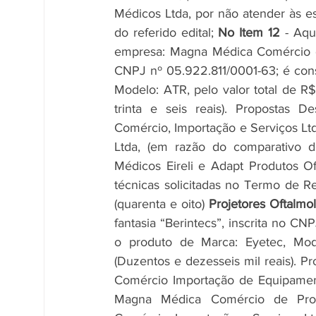
Médicos Ltda, por não atender às es
do referido edital; 
No Item 12
 - Aqu
empresa: Magna Médica Comércio de 
CNPJ nº 05.922.811/0001-63; é cons
Modelo: ATR, pelo valor total de R
trinta e seis reais). Propostas Des
Comércio, Importação e Serviços Lt
Ltda, (em razão do comparativo d
Médicos Eireli e Adapt Produtos Of
técnicas solicitadas no Termo de Ref
(quarenta e oito) 
Projetores Oftalmo
fantasia “Berintecs”, inscrita no 
o produto de Marca: Eyetec, Mode
(Duzentos e dezesseis mil reais). Pro
Comércio Importação de Equipamento
Magna Médica Comércio de Produ