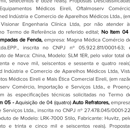
mil, setecentos e doze reais). Propostas Desclassificadas:
quipamentos Médicos Eireli, Oftalmoserv Comércio,
med Indústria e Comercio de Aparelhos Médicos Ltda., (em
Visionar Engenharia Clínica Ltda, por não atender às
 no Termo de Referência do referido edital; 
mpadas de Fenda, 
empresa: Magna Médica Comércio de
da.EPP., inscrita no CNPJ nº 05.922.811/0001-63; é
o de Marca: China, Modelo: SLM 1ER, pelo valor total de
ta e nove mil, seiscentos e sessenta e quatro reais);
d Indústria e Comercio de Aparelhos Médicos Ltda, Vista
 Médicos Eireli e Mais Ética Comercial Eireli, (em razão
serv Comércio, Importação e Serviços Ltda., e Proença
m às especificações técnicas solicitadas no Termo de
m 05 - 
Aquisição de 04 (quatro) 
Auto Refratores, 
empresa:
Serviços Ltda., inscrita no CNPJ nº 27.478.045/0001-22;
uto de Modelo: LRK-7000 Stilo, Fabricante: Huvitz, pelo
o e trinta e cinco mil e seiscentos reais). Propostas