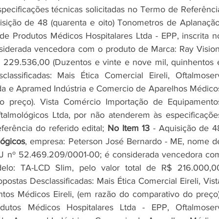
pecificações técnicas solicitadas no Termo de Referência
isição de 48 (quarenta e oito) Tonometros de Aplanação,
Produtos Médicos Hospitalares Ltda - EPP, inscrita no
iderada vencedora com o produto de Marca: Ray Vision,
$ 229.536,00 (Duzentos e vinte e nove mil, quinhentos e
classificadas: Mais Ética Comercial Eireli, Oftalmoserv
da e Apramed Indústria e Comercio de Aparelhos Médicos
o preço). Vista Comércio Importação de Equipamentos
talmológicos Ltda, por não atenderem às especificações
erência do referido edital; 
No Item 13
 - Aquisição de 48
lógicos
, empresa: Peterson José Bernardo - ME, nome de
CNPJ nº 52.469.209/0001-00; é considerada vencedora com
lo: TA-LCD Slim, pelo valor total de R$ 216.000,00
postas Desclassificadas: Mais Ética Comercial Eireli, Vista
s Médicos Eireli, (em razão do comparativo do preço).
tos Médicos Hospitalares Ltda - EPP, Oftalmoserv