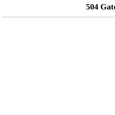
504 Gat