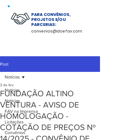
PARA CONVÊNIOS,
PROJETOS E/OU
PARCERIAS:
convenios@doefav.com
Post
Notícias
3 de fev.
Notícias
FUNDAÇÃO ALTINO
Notícias
VENTURA - AVISO DE
FAV na Imprensa
HOMOLOGAÇÃO -
Licitações
COTAÇÃO DE PREÇOS Nº
Convênios
14/2025 - CONVÊNIO DE