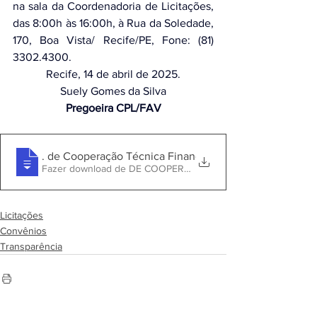
na sala da Coordenadoria de Licitações, 
das 8:00h às 16:00h, à Rua da Soledade, 
170, Boa Vista/ Recife/PE, Fone: (81) 
3302.4300.
Recife, 14 de abril de 2025.
Suely Gomes da Silva
Pregoeira CPL/FAV
001. Edital C.P. 02-2025 1ª Rep. - Conv
. de Cooperação Técnica Financeira - nº 125-2024 SE
Fazer download de DE COOPERAÇÃO TÉCNICA FINANCE
Licitações
Convênios
Transparência