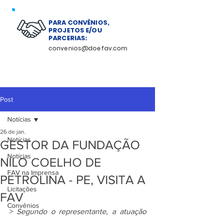
PARA CONVÊNIOS,
PROJETOS E/OU
PARCERIAS:
convenios@doefav.com
Post
Notícias
26 de jan.
Notícias
GESTOR DA FUNDAÇÃO
Notícias
NILO COELHO DE
FAV na Imprensa
PETROLINA - PE, VISITA A
Licitações
FAV
Convênios
> Segundo o representante, a atuação 