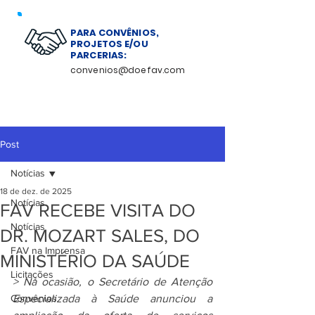
PARA CONVÊNIOS,
PROJETOS E/OU
PARCERIAS:
convenios@doefav.com
Post
Notícias
18 de dez. de 2025
Notícias
FAV RECEBE VISITA DO
Notícias
DR. MOZART SALES, DO
FAV na Imprensa
MINISTÉRIO DA SAÚDE
Licitações
> Na ocasião, o Secretário de Atenção 
Convênios
Especializada à Saúde anunciou a 