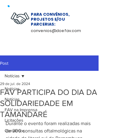
PARA CONVÊNIOS,
PROJETOS E/OU
PARCERIAS:
convenios@doefav.com
Post
Notícias
29 de jul. de 2024
Notícias
FAV PARTICIPA DO DIA DA
Notícias
SOLIDARIEDADE EM
FAV na Imprensa
TAMANDARÉ
Licitações
Durante o evento foram realizadas mais 
Convênios
de 300 consultas oftalmológicas na 