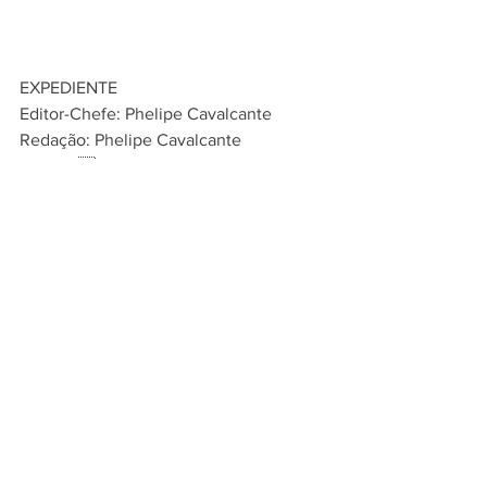
EXPEDIENTE
Editor-Chefe: Phelipe Cavalcante
Redação: Phelipe Cavalcante
Fotografia: Ana Silva
Diagramação: Ismael Santos
Notícias
Ver tudo
Posts recentes