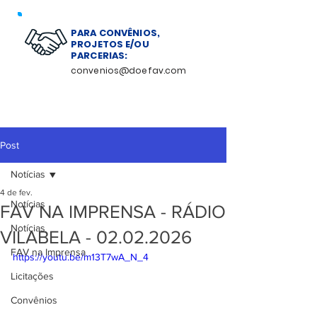
PARA CONVÊNIOS,
PROJETOS E/OU
PARCERIAS:
convenios@doefav.com
Post
Notícias
4 de fev.
Notícias
FAV NA IMPRENSA - RÁDIO
Notícias
VILABELA - 02.02.2026
FAV na Imprensa
https://youtu.be/m13T7wA_N_4
Licitações
Convênios