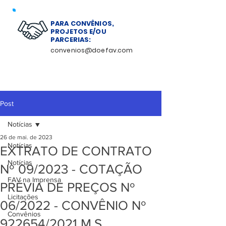
PARA CONVÊNIOS,
PROJETOS E/OU
PARCERIAS:
convenios@doefav.com
Post
Notícias
26 de mai. de 2023
Notícias
EXTRATO DE CONTRATO
Notícias
Nº 09/2023 - COTAÇÃO
FAV na Imprensa
PRÉVIA DE PREÇOS Nº
Licitações
06/2022 - CONVÊNIO Nº
Convênios
922654/2021 M.S.