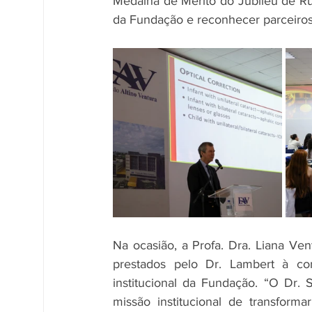
Medalha de Mérito do Jubileu de Rubi
da Fundação e reconhecer parceiros 
Na ocasião, a Profa. Dra. Liana Ven
prestados pelo Dr. Lambert à com
institucional da Fundação. “O Dr.
missão institucional de transform