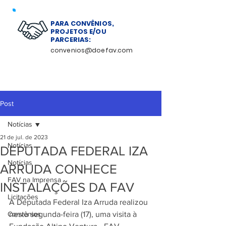
PARA CONVÊNIOS,
PROJETOS E/OU
PARCERIAS:
convenios@doefav.com
Post
Notícias
21 de jul. de 2023
Notícias
DEPUTADA FEDERAL IZA
Notícias
ARRUDA CONHECE
FAV na Imprensa
INSTALAÇÕES DA FAV
Licitações
A Deputada Federal Iza Arruda realizou 
Convênios
nesta segunda-feira (17), uma visita à 