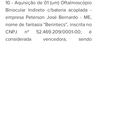
10 - Aquisição de 01 (um) Oftalmoscópio 
Binocular Indireto c/bateria acoplada - 
empresa Peterson José Bernardo - ME, 
nome de fantasia “Berintecs”, inscrita no 
CNPJ nº 52.469.209/0001-00; é 
considerada vencedora, sendo 
adjudicada com o equipamento da 
Marca: Eyetec, Modelo: Obix, com valor 
unitário e total de R$ 7.300,00 (sete mil 
e trezentos reais). As propostas das 
empresas: I. S. Costa Central 
Telemedicina Ltda., Vista Comércio 
Importação de Equipamentos Médicos 
Ltda, Oftalmoserv Comércio Importação 
e Serviço Ltda., foram consideradas 
classificadas tecnicamente, porém 
levando em consideração o princípio da 
economicidade, que é a relação entre 
custo e benefício, as propostas foram 