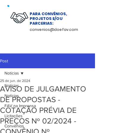
PARA CONVÊNIOS,
PROJETOS E/OU
PARCERIAS:
convenios@doefav.com
Post
Notícias
25 de jun. de 2024
Notícias
AVISO DE JULGAMENTO
Notícias
DE PROPOSTAS -
FAV na Imprensa
COTAÇÃO PRÉVIA DE
Licitações
PREÇOS Nº 02/2024 -
Convênios
CONVÊNIO Nº