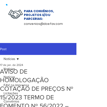
PARA CONVÊNIOS,
PROJETOS E/OU
PARCERIAS:
convenios@doefav.com
Post
Notícias
17 de jan. de 2024
Notícias
AVISO DE
Notícias
HOMOLOGAÇÃO
FAV na Imprensa
COTAÇÃO DE PREÇOS Nº
Licitações
15/2023 TERMO DE
Convênios
FOMENTO Nº 56/2022 –