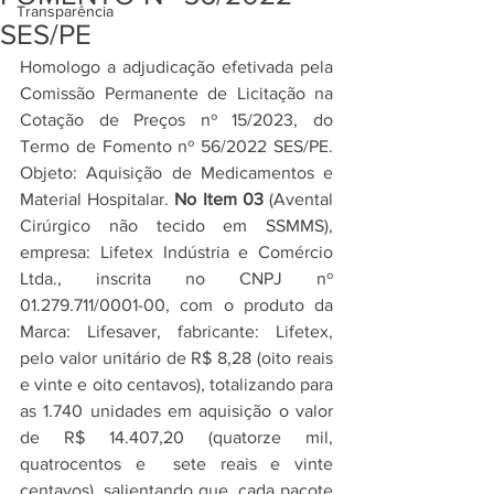
Transparência
SES/PE
Homologo a adjudicação efetivada pela 
Comissão Permanente de Licitação na 
Cotação de Preços nº 15/2023, do 
Termo de Fomento nº 56/2022 SES/PE. 
Objeto: Aquisição de Medicamentos e 
Material Hospitalar. 
No Item 03
 (Avental 
Cirúrgico não tecido em SSMMS), 
empresa: Lifetex Indústria e Comércio 
Ltda., inscrita no CNPJ nº 
01.279.711/0001-00, com o produto da 
Marca: Lifesaver, fabricante: Lifetex, 
pelo valor unitário de R$ 8,28 (oito reais 
e vinte e oito centavos), totalizando para 
as 1.740 unidades em aquisição o valor 
de R$ 14.407,20 (quatorze mil, 
quatrocentos e  sete reais e vinte 
centavos), salientando que, cada pacote 