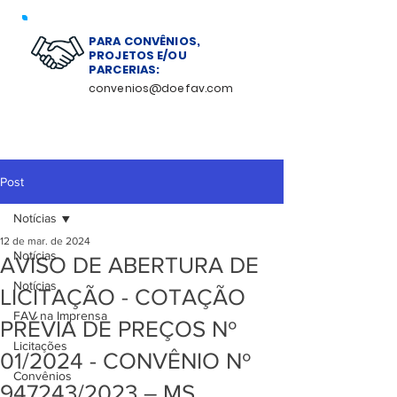
PARA CONVÊNIOS,
PROJETOS E/OU
PARCERIAS:
convenios@doefav.com
Post
Notícias
12 de mar. de 2024
Notícias
AVISO DE ABERTURA DE
Notícias
LICITAÇÃO - COTAÇÃO
FAV na Imprensa
PRÉVIA DE PREÇOS Nº
Licitações
01/2024 - CONVÊNIO Nº
Convênios
947243/2023 – MS